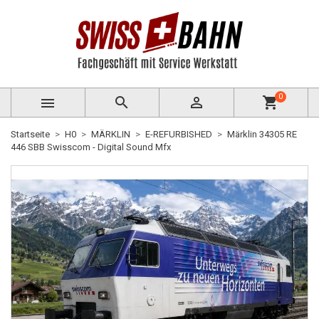
0



shopping_cart
Startseite
H0
MÄRKLIN
E-REFURBISHED
Märklin 34305 RE
446 SBB Swisscom - Digital Sound Mfx