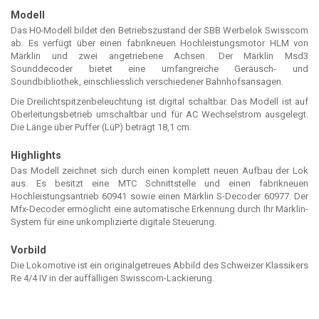
Modell
Das H0-Modell bildet den Betriebszustand der SBB Werbelok Swisscom
ab. Es verfügt über einen fabrikneuen Hochleistungsmotor HLM von
Märklin und zwei angetriebene Achsen. Der Märklin Msd3
Sounddecoder bietet eine umfangreiche Geräusch- und
Soundbibliothek, einschliesslich verschiedener Bahnhofsansagen.
Die Dreilichtspitzenbeleuchtung ist digital schaltbar. Das Modell ist auf
Oberleitungsbetrieb umschaltbar und für AC Wechselstrom ausgelegt.
Die Länge über Puffer (LüP) beträgt 18,1 cm.
Highlights
Das Modell zeichnet sich durch einen komplett neuen Aufbau der Lok
aus. Es besitzt eine MTC Schnittstelle und einen fabrikneuen
Hochleistungsantrieb 60941 sowie einen Märklin S-Decoder 60977. Der
Mfx-Decoder ermöglicht eine automatische Erkennung durch Ihr Märklin-
System für eine unkomplizierte digitale Steuerung.
Vorbild
Die Lokomotive ist ein originalgetreues Abbild des Schweizer Klassikers
Re 4/4 IV in der auffälligen Swisscom-Lackierung.