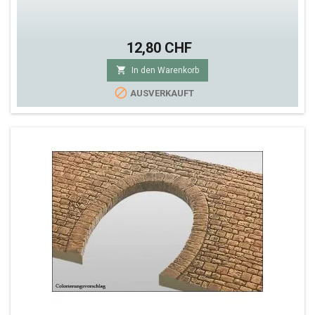
12,80 CHF

In den Warenkorb

AUSVERKAUFT