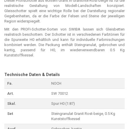
Dieser Profischotter aus echtem Granit in Granitmix-Rost-beige ist für die
realistische Gestaltung von Modell-Landschaften konzipiert.
Gleisschotter spielt eine wichtige Rolle bei der Darstellung regionaler
Gegebenheiten, da er die Farbe der Felsen und Steine der jeweiligen
Region widerspiegelt.
Mit den PROFI-Schotter-Sorten von SWIBA lassen sich Gleisbetten
realistisch beschottern. Der Schotter ist in verschiedenen Farbtönen für
die Spurweite H0 erhältlich und kann für individuelle Farbmischungen
kombiniert werden. Die Packung enthält Steingranulat, gebrochen und
kantig, passend für H0, im wiederverwendbaren 0.5 Kg
Kunststoffkessel.
Technische Daten & Details
Fa.
NOCH
Art.
SW 70012
Skal.
Spur H0 (1:87)
Set
Steingranulat Granit Rost-beige, 0.5 Kg
Kunststoffkessel
Ausf.
Gebrochen, kantig