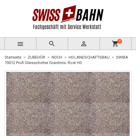
0



shopping_cart
Startseite
ZUBEHÖR
NOCH
H0 LANDSCHAFTSBAU
SWIBA
70012 Profi Gleisschotter Granitmix- Rost H0