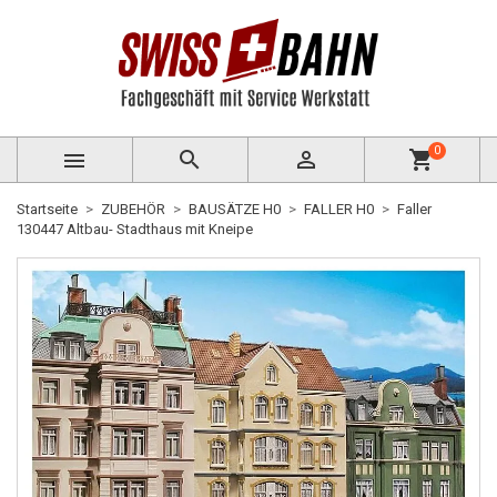
0



shopping_cart
Startseite
ZUBEHÖR
BAUSÄTZE H0
FALLER H0
Faller
130447 Altbau- Stadthaus mit Kneipe