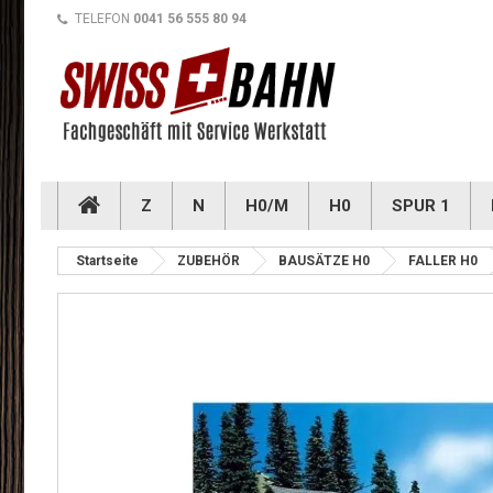
TELEFON
0041 56 555 80 94
Z
N
H0/M
H0
SPUR 1
Startseite
ZUBEHÖR
BAUSÄTZE H0
FALLER H0