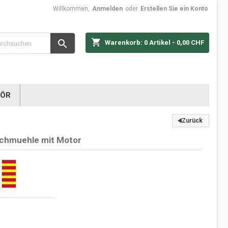
Willkommen,
Anmelden
oder
Erstellen Sie ein Konto
shopping_cart

Warenkorb:
0
Artikel - 0,00 CHF
HÖR
Zurück
ochmuehle mit Motor