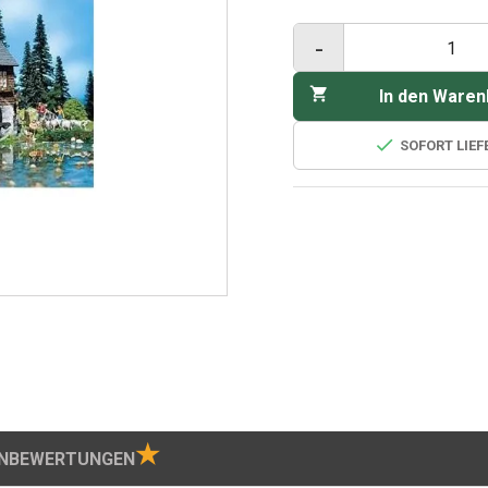
-

In den Waren

SOFORT LIE
★
NBEWERTUNGEN