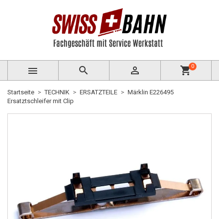
0



shopping_cart
Startseite
TECHNIK
ERSATZTEILE
Märklin E226495
Ersatztschleifer mit Clip