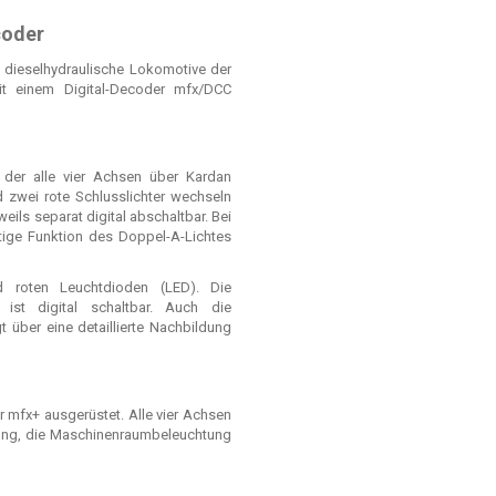
coder
e dieselhydraulische Lokomotive der
it einem Digital-Decoder mfx/DCC
 der alle vier Achsen über Kardan
nd zwei rote Schlusslichter wechseln
eils separat digital abschaltbar. Bei
tige Funktion des Doppel-A-Lichtes
d roten Leuchtdioden (LED). Die
 ist digital schaltbar. Auch die
 über eine detaillierte Nachbildung
 mfx+ ausgerüstet. Alle vier Achsen
tung, die Maschinenraumbeleuchtung