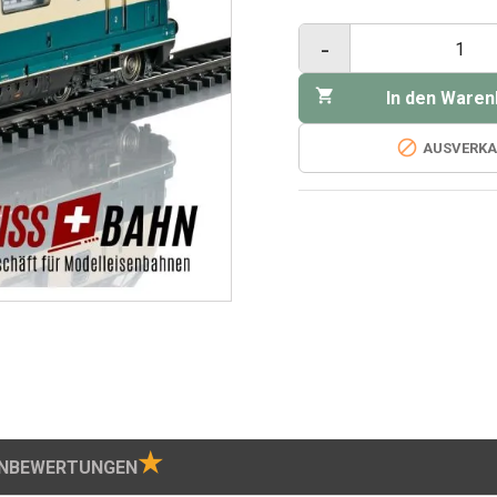
-

In den Waren

AUSVERKA
★
NBEWERTUNGEN