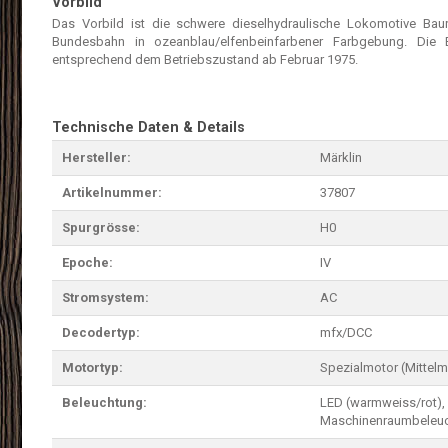
Vorbild
Das Vorbild ist die schwere dieselhydraulische Lokomotive Bau
Bundesbahn in ozeanblau/elfenbeinfarbener Farbgebung. Die 
entsprechend dem Betriebszustand ab Februar 1975.
Technische Daten & Details
Hersteller:
Märklin
Artikelnummer:
37807
Spurgrösse:
H0
Epoche:
IV
Stromsystem:
AC
Decodertyp:
mfx/DCC
Motortyp:
Spezialmotor (Mittelm
Beleuchtung:
LED (warmweiss/rot),
Maschinenraumbeleu