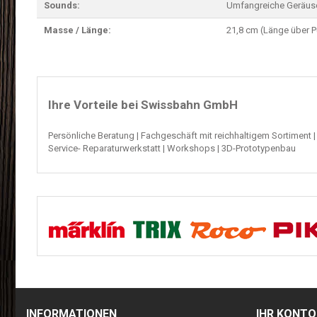
Sounds:
Umfangreiche Geräus
Masse / Länge:
21,8 cm (Länge über P
Ihre Vorteile bei Swissbahn GmbH
Persönliche Beratung
|
Fachgeschäft mit reichhaltigem Sortiment
Service- Reparaturwerkstatt
|
Workshops
|
3D-
Prototypenbau
INFORMATIONEN
IHR KONTO