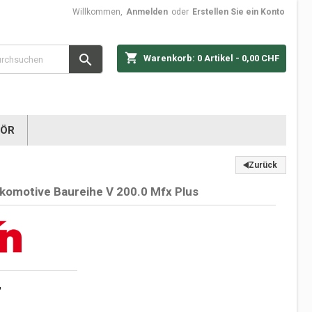
Willkommen,
Anmelden
oder
Erstellen Sie ein Konto
shopping_cart

Warenkorb:
0
Artikel - 0,00 CHF
HÖR
Zurück
okomotive Baureihe V 200.0 Mfx Plus
F