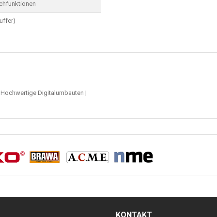
chfunktionen
uffer)
|
Hochwertige Digitalumbauten
|
KONTAKT