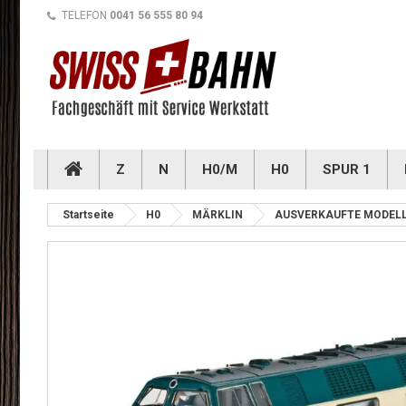
TELEFON
0041 56 555 80 94
Z
N
H0/M
H0
SPUR 1
Startseite
H0
MÄRKLIN
AUSVERKAUFTE MODEL