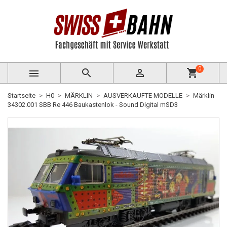
0



shopping_cart
Startseite
H0
MÄRKLIN
AUSVERKAUFTE MODELLE
Märklin
34302.001 SBB Re 446 Baukastenlok - Sound Digital mSD3