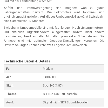
und mit der Fahrtrichtung wechselt.
Anfahr- und Bremsverzögerung sind integriert, was zu guten
Fahreigenschaften beiträgt. Die Lokomotive wird fabrikneu und
originalverpackt geliefert. Auf dieses Umbaumodell gewährt Swissbahn
eine Garantie von 12 Monaten.
Swissbahn Umbaumodelle sind mit fabrikneuen Hochleistungsmotoren
und aktuellen Digitaldecodern ausgestattet. Sofern nicht anders
beschrieben, besitzen alle Modelle gesockelte Schnittstellen. Die
Antriebe sind mit optimalen Decoder-Einstellungen versehen. Die
Umverpackungen können vereinzelt Lagerspuren aufweisen.
Technische Daten & Details
Fa.
Märklin
Art.
34302.00
Skal.
Spur H0 (1:87)
Thema
SBB Re 446 Baukastenlok
Ausf.
Digital mit mSD3 Sounddecoder