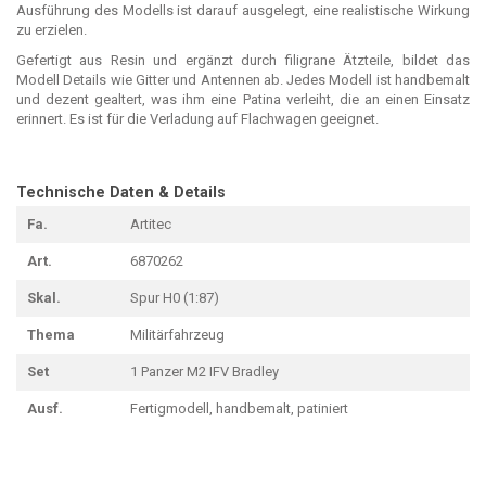
Ausführung des Modells ist darauf ausgelegt, eine realistische Wirkung
zu erzielen.
Gefertigt aus Resin und ergänzt durch filigrane Ätzteile, bildet das
Modell Details wie Gitter und Antennen ab. Jedes Modell ist handbemalt
und dezent gealtert, was ihm eine Patina verleiht, die an einen Einsatz
erinnert. Es ist für die Verladung auf Flachwagen geeignet.
Technische Daten & Details
Fa.
Artitec
Art.
6870262
Skal.
Spur H0 (1:87)
Thema
Militärfahrzeug
Set
1 Panzer M2 IFV Bradley
Ausf.
Fertigmodell, handbemalt, patiniert