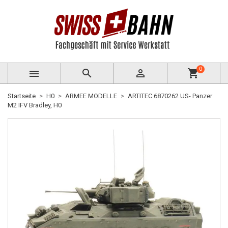
0



shopping_cart
Startseite
H0
ARMEE MODELLE
ARTITEC 6870262 US- Panzer
M2 IFV Bradley, H0